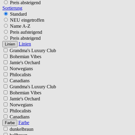
Preis absteigend
Sortierung
Standard
NEU eingetroffen
Name A-Z
Preis aufsteigend
Preis absteigend
Linien
Linien
Grandma's Luxury Club
Bohemian Vibes
Jamie's Orchard
Norwegians
Philocalists
Canadians
Grandma's Luxury Club
Bohemian Vibes
Jamie's Orchard
Norwegians
Philocalists
Canadians
Farbe
Farbe
dunkelbraun