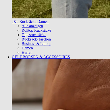
a&u Rucksäcke Damen
Alle anzeigen
Rolltop Rucksäcke
Tagesrucksäcke
Rucksack-Taschen
Business & Laptop
Damen
Herren
GELDBÖRSEN & ACCESSOIRES