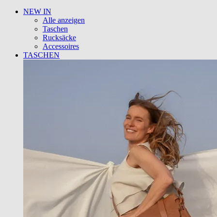
NEW IN
Alle anzeigen
Taschen
Rucksäcke
Accessoires
TASCHEN