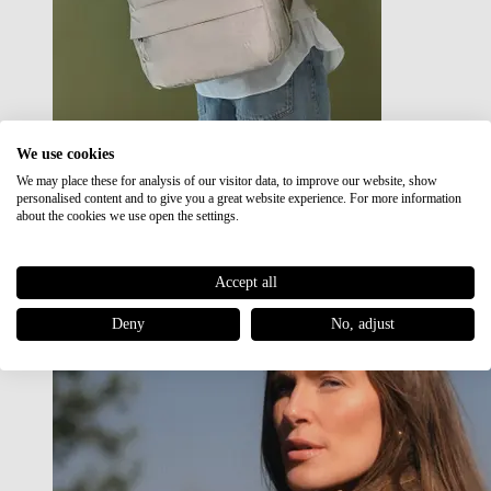
We use cookies
We may place these for analysis of our visitor data, to improve our website, show
Japan RE lite
personalised content and to give you a great website experience. For more information
Sale
about the cookies we use open the settings.
Accept all
Deny
No, adjust