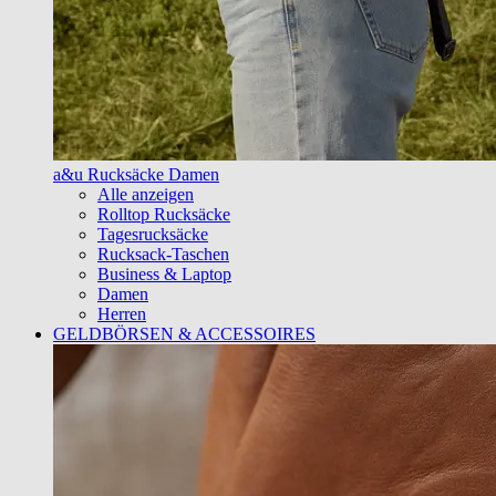
a&u Rucksäcke Damen
Alle anzeigen
Rolltop Rucksäcke
Tagesrucksäcke
Rucksack-Taschen
Business & Laptop
Damen
Herren
GELDBÖRSEN & ACCESSOIRES