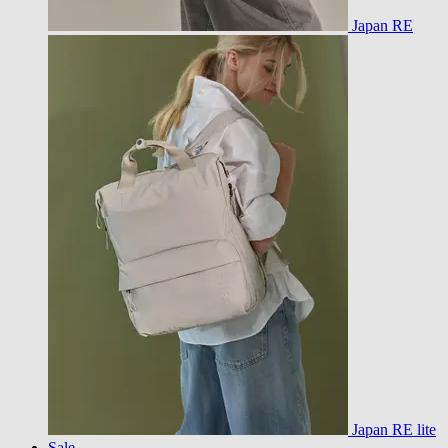
Japan RE
Japan RE lite
Sale