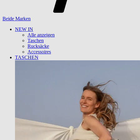
Beide Marken
NEW IN
Alle anzeigen
Taschen
Rucksäcke
Accessoires
TASCHEN