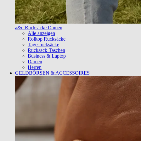
a&u Rucksäcke Damen
Alle anzeigen
Rolltop Rucksäcke
Tagesrucksäcke
Rucksack-Taschen
Business & Laptop
Damen
Herren
GELDBÖRSEN & ACCESSOIRES