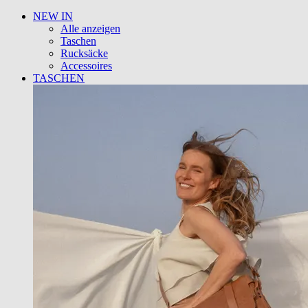
NEW IN
Alle anzeigen
Taschen
Rucksäcke
Accessoires
TASCHEN