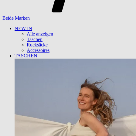
Beide Marken
NEW IN
Alle anzeigen
Taschen
Rucksäcke
Accessoires
TASCHEN