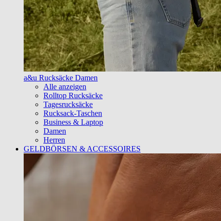
a&u Rucksäcke Damen
Alle anzeigen
Rolltop Rucksäcke
Tagesrucksäcke
Rucksack-Taschen
Business & Laptop
Damen
Herren
GELDBÖRSEN & ACCESSOIRES