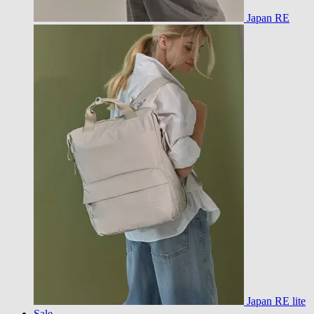
Japan RE
Japan RE lite
Sale