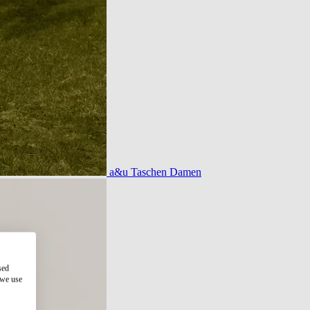
a&u Taschen Damen
sed
 we use