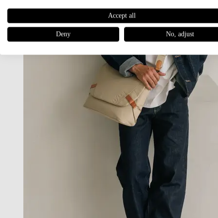
Accept all
Deny
No, adjust