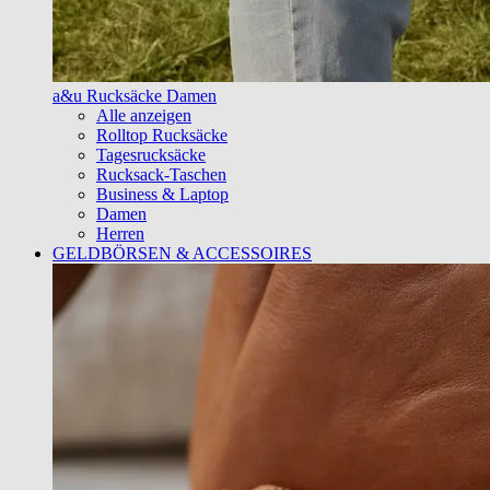
a&u Rucksäcke Damen
Alle anzeigen
Rolltop Rucksäcke
Tagesrucksäcke
Rucksack-Taschen
Business & Laptop
Damen
Herren
GELDBÖRSEN & ACCESSOIRES