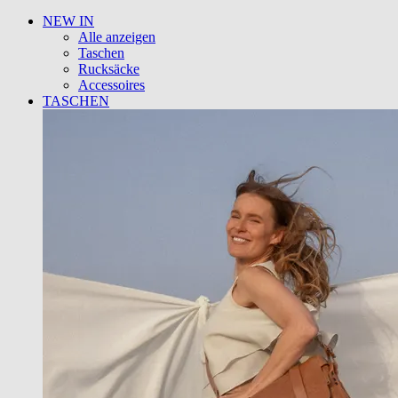
NEW IN
Alle anzeigen
Taschen
Rucksäcke
Accessoires
TASCHEN