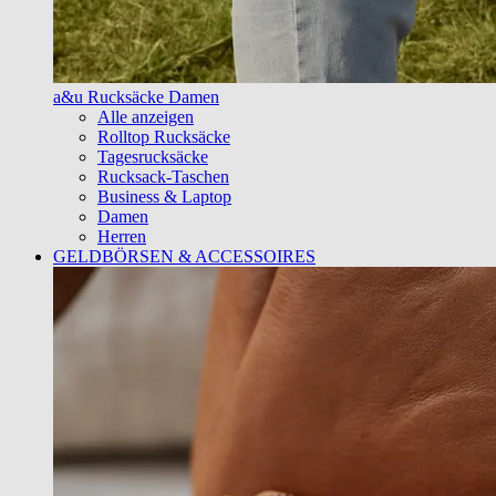
a&u Rucksäcke Damen
Alle anzeigen
Rolltop Rucksäcke
Tagesrucksäcke
Rucksack-Taschen
Business & Laptop
Damen
Herren
GELDBÖRSEN & ACCESSOIRES