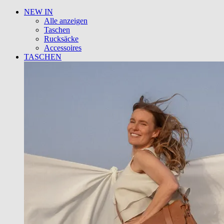
NEW IN
Alle anzeigen
Taschen
Rucksäcke
Accessoires
TASCHEN