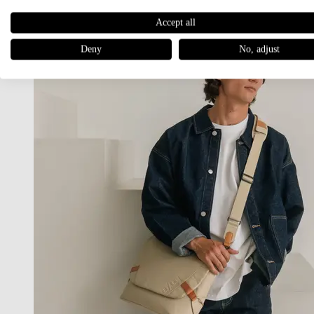
Accept all
Deny
No, adjust