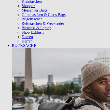
Kleintaschen
Shopper
Messenger Bags
Gürteltaschen & Cross Bags
Bügeltaschen
Reisetaschen & Weekender
Business & Laptop
Shop Exklusiv
Damen
Herren
RUCKSÄCKE