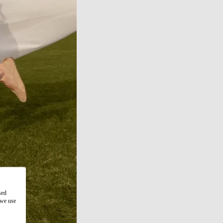
sed
 we use