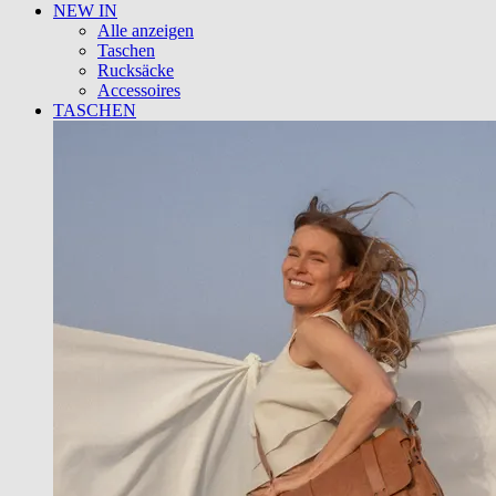
NEW IN
Alle anzeigen
Taschen
Rucksäcke
Accessoires
TASCHEN