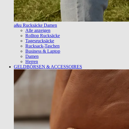
a&u Rucksäcke Damen
Alle anzeigen
Rolltop Rucksäcke
Tagesrucksäcke
Rucksack-Taschen
Business & Laptop
Damen
Herren
GELDBÖRSEN & ACCESSOIRES