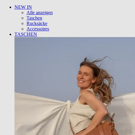
NEW IN
Alle anzeigen
Taschen
Rucksäcke
Accessoires
TASCHEN