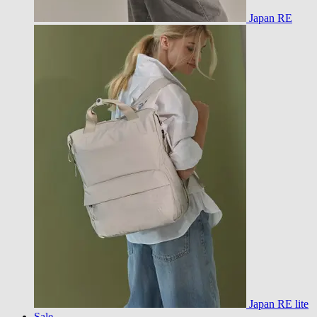
Japan RE
Japan RE lite
Sale