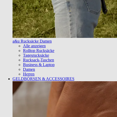
a&u Rucksäcke Damen
Alle anzeigen
Rolltop Rucksäcke
Tagesrucksäcke
Rucksack-Taschen
Business & Laptop
Damen
Herren
GELDBÖRSEN & ACCESSOIRES