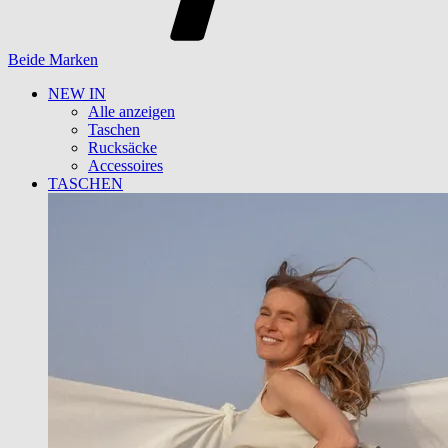
Beide Marken
NEW IN
Alle anzeigen
Taschen
Rucksäcke
Accessoires
TASCHEN