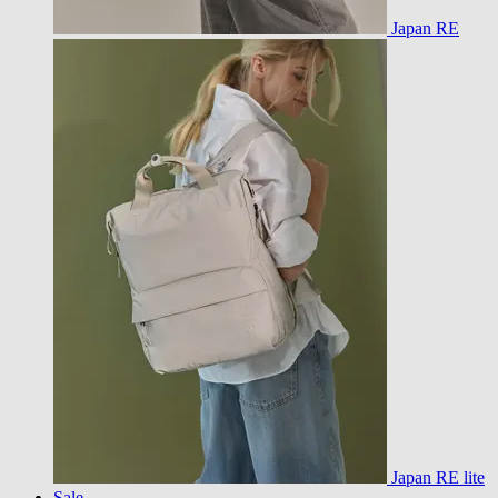
Japan RE
Japan RE lite
Sale