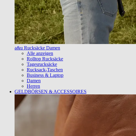
a&u Rucksäcke Damen
Alle anzeigen
Rolltop Rucksäcke
Tagesrucksäcke
Rucksack-Taschen
Business & Laptop
Damen
Herren
GELDBÖRSEN & ACCESSOIRES