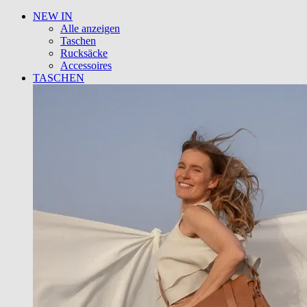
NEW IN
Alle anzeigen
Taschen
Rucksäcke
Accessoires
TASCHEN