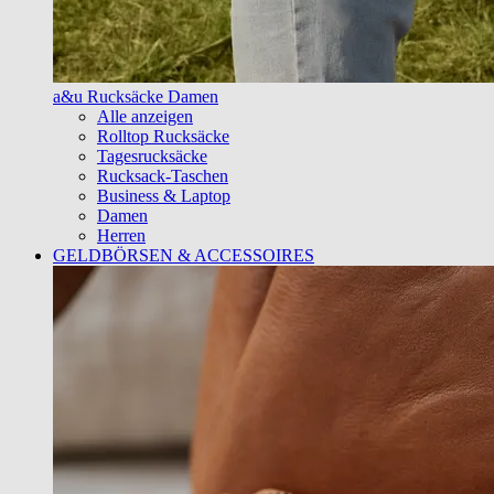
a&u Rucksäcke Damen
Alle anzeigen
Rolltop Rucksäcke
Tagesrucksäcke
Rucksack-Taschen
Business & Laptop
Damen
Herren
GELDBÖRSEN & ACCESSOIRES