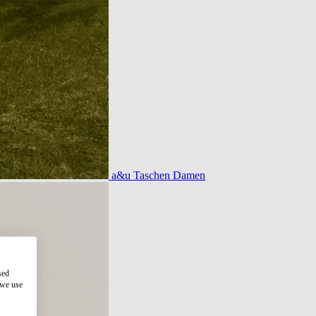
a&u Taschen Damen
sed
 we use