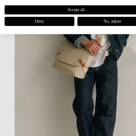
Accept all
Deny
No, adjust