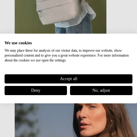
We use cookies
We may place these for analysis of our visitor data, to improve our website, show
Japan RE lite
personalised content and to give you a great website experience. For more information
Sale
about the cookies we use open the settings.
Accept all
Deny
No, adjust