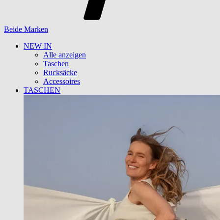
Beide Marken
NEW IN
Alle anzeigen
Taschen
Rucksäcke
Accessoires
TASCHEN