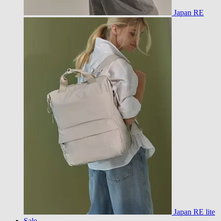
Japan RE
Japan RE lite
Sale