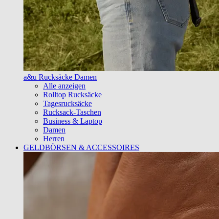
a&u Rucksäcke Damen
Alle anzeigen
Rolltop Rucksäcke
Tagesrucksäcke
Rucksack-Taschen
Business & Laptop
Damen
Herren
GELDBÖRSEN & ACCESSOIRES