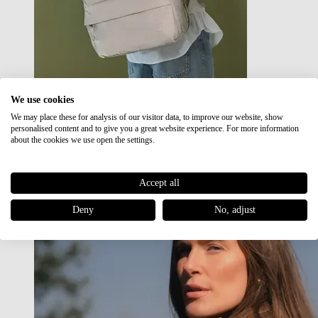
We use cookies
We may place these for analysis of our visitor data, to improve our website, show
Japan RE lite
personalised content and to give you a great website experience. For more information
Sale
about the cookies we use open the settings.
Accept all
Deny
No, adjust