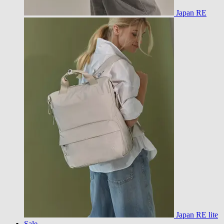
Japan RE
Japan RE lite
Sale