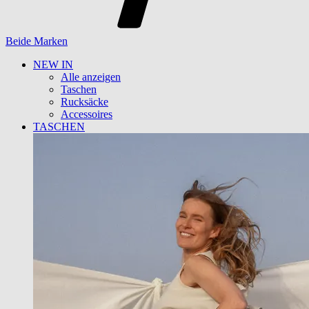
Beide Marken
NEW IN
Alle anzeigen
Taschen
Rucksäcke
Accessoires
TASCHEN