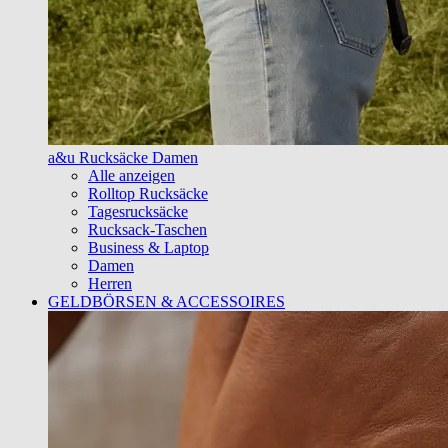
a&u Rucksäcke Damen
Alle anzeigen
Rolltop Rucksäcke
Tagesrucksäcke
Rucksack-Taschen
Business & Laptop
Damen
Herren
GELDBÖRSEN & ACCESSOIRES