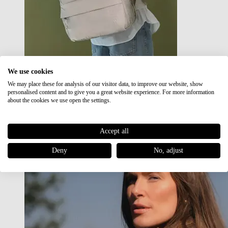
We use cookies
We may place these for analysis of our visitor data, to improve our website, show
Japan RE lite
personalised content and to give you a great website experience. For more information
Sale
about the cookies we use open the settings.
Accept all
Deny
No, adjust