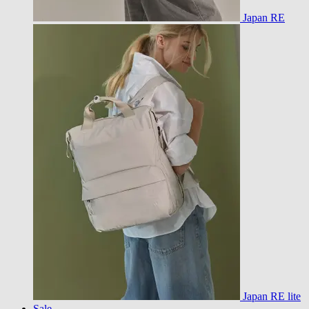
Japan RE
Japan RE lite
Sale