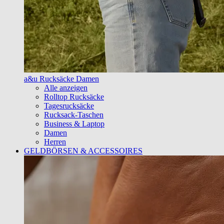
a&u Rucksäcke Damen
Alle anzeigen
Rolltop Rucksäcke
Tagesrucksäcke
Rucksack-Taschen
Business & Laptop
Damen
Herren
GELDBÖRSEN & ACCESSOIRES