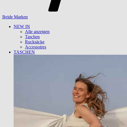
Beide Marken
NEW IN
Alle anzeigen
Taschen
Rucksäcke
Accessoires
TASCHEN