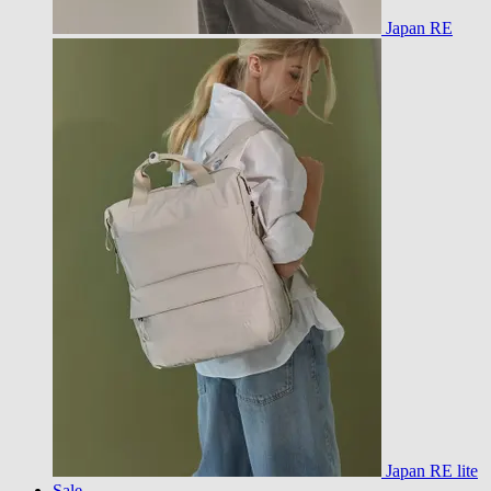
Japan RE
Japan RE lite
Sale