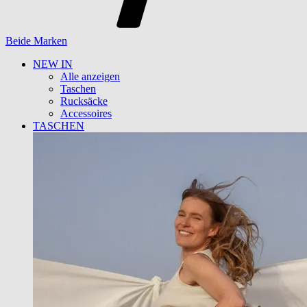
Beide Marken
NEW IN
Alle anzeigen
Taschen
Rucksäcke
Accessoires
TASCHEN