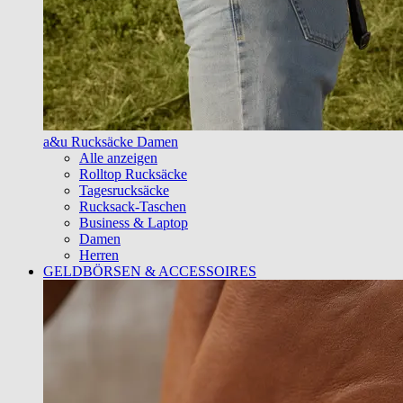
a&u Rucksäcke Damen
Alle anzeigen
Rolltop Rucksäcke
Tagesrucksäcke
Rucksack-Taschen
Business & Laptop
Damen
Herren
GELDBÖRSEN & ACCESSOIRES