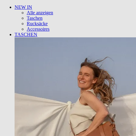
NEW IN
Alle anzeigen
Taschen
Rucksäcke
Accessoires
TASCHEN