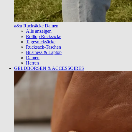
a&u Rucksäcke Damen
Alle anzeigen
Rolltop Rucksäcke
Tagesrucksäcke
Rucksack-Taschen
Business & Laptop
Damen
Herren
GELDBÖRSEN & ACCESSOIRES