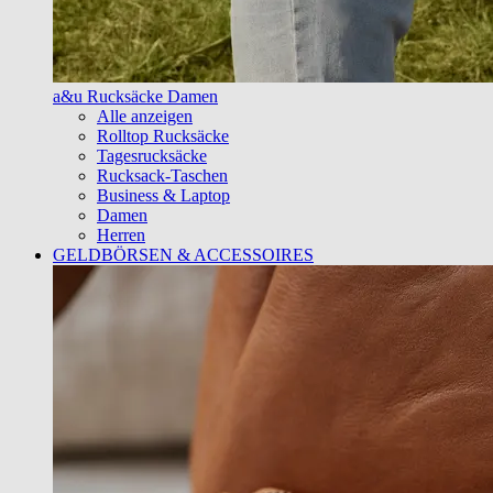
a&u Rucksäcke Damen
Alle anzeigen
Rolltop Rucksäcke
Tagesrucksäcke
Rucksack-Taschen
Business & Laptop
Damen
Herren
GELDBÖRSEN & ACCESSOIRES