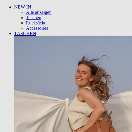
NEW IN
Alle anzeigen
Taschen
Rucksäcke
Accessoires
TASCHEN