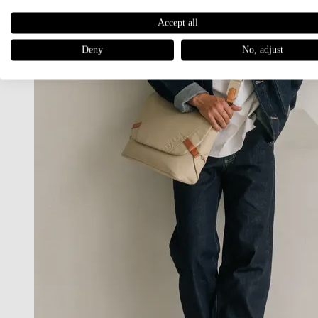
Accept all
Deny
No, adjust