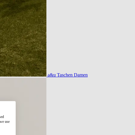
a&u Taschen Damen
sed
 we use