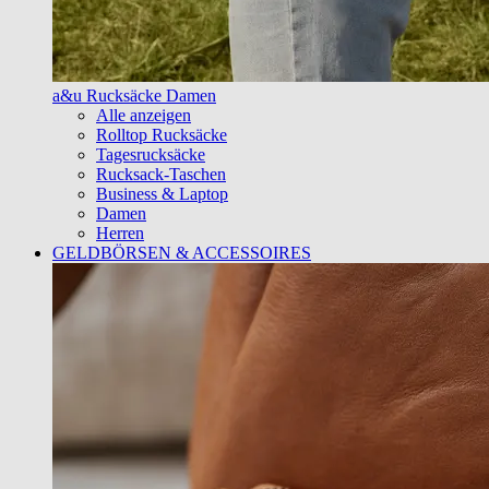
a&u Rucksäcke Damen
Alle anzeigen
Rolltop Rucksäcke
Tagesrucksäcke
Rucksack-Taschen
Business & Laptop
Damen
Herren
GELDBÖRSEN & ACCESSOIRES