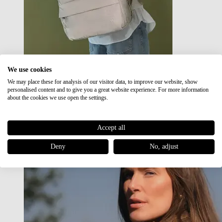
We use cookies
We may place these for analysis of our visitor data, to improve our website, show
Japan RE lite
personalised content and to give you a great website experience. For more information
Sale
about the cookies we use open the settings.
Accept all
Deny
No, adjust