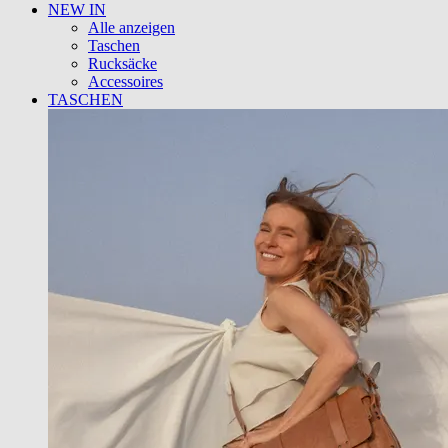
NEW IN
Alle anzeigen
Taschen
Rucksäcke
Accessoires
TASCHEN