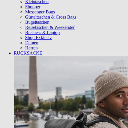
Kleintaschen
Shopper
Messenger Bags
Gürteltaschen & Cross Bags
Bügeltaschen
Reisetaschen & Weekender
Business & Laptop
Shop Exklusiv
Damen
Herren
RUCKSÄCKE