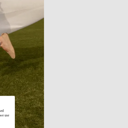
sed
 we use