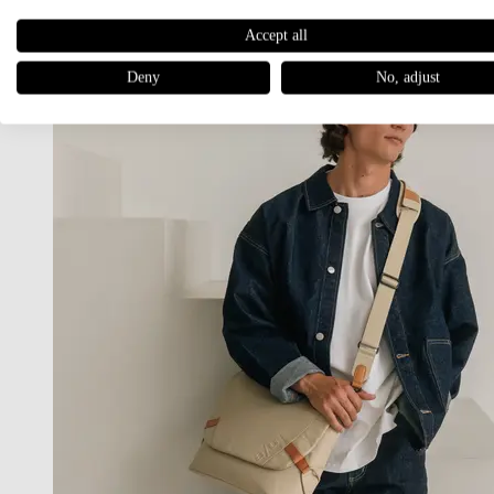
Accept all
Deny
No, adjust