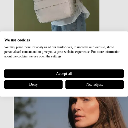
We use cookies
We may place these for analysis of our visitor data, to improve our website, show
Japan RE lite
personalised content and to give you a great website experience. For more information
Sale
about the cookies we use open the settings.
Accept all
Deny
No, adjust