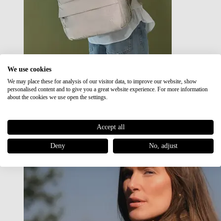
We use cookies
We may place these for analysis of our visitor data, to improve our website, show
Japan RE lite
personalised content and to give you a great website experience. For more information
Sale
about the cookies we use open the settings.
Accept all
Deny
No, adjust