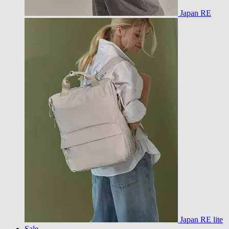
Japan RE
Japan RE lite
Sale