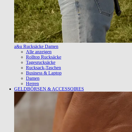
a&u Rucksäcke Damen
Alle anzeigen
Rolltop Rucksäcke
Tagesrucksäcke
Rucksack-Taschen
Business & Laptop
Damen
Herren
GELDBÖRSEN & ACCESSOIRES