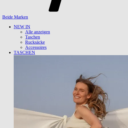
Beide Marken
NEW IN
Alle anzeigen
Taschen
Rucksäcke
Accessoires
TASCHEN