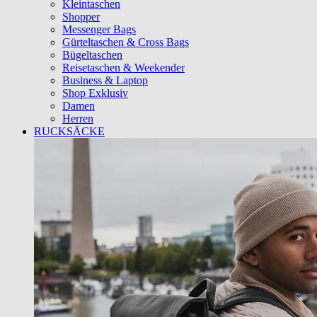
Kleintaschen
Shopper
Messenger Bags
Gürteltaschen & Cross Bags
Bügeltaschen
Reisetaschen & Weekender
Business & Laptop
Shop Exklusiv
Damen
Herren
RUCKSÄCKE