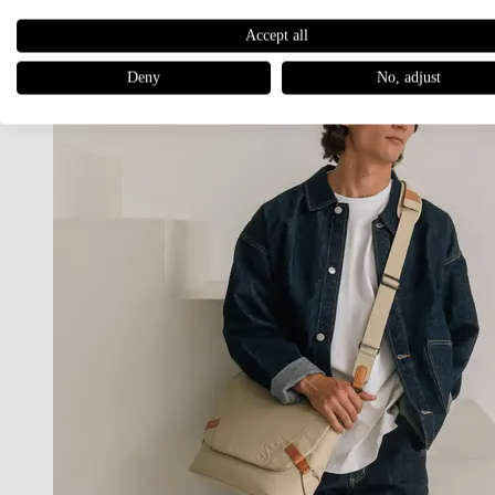
Accept all
Deny
No, adjust