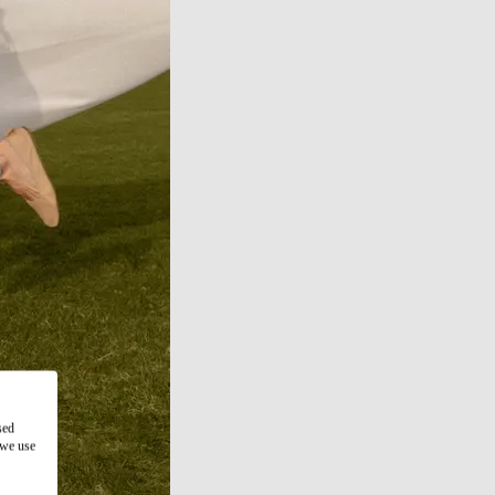
sed
 we use