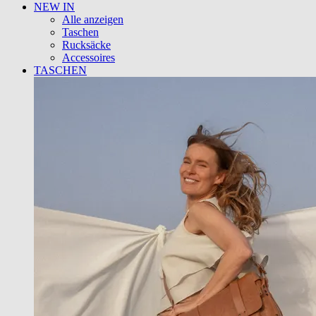
NEW IN
Alle anzeigen
Taschen
Rucksäcke
Accessoires
TASCHEN