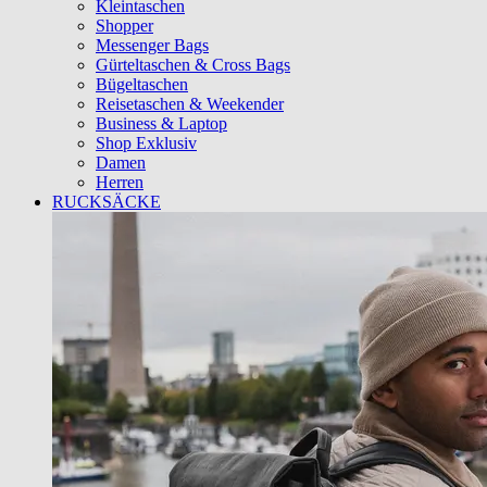
Kleintaschen
Shopper
Messenger Bags
Gürteltaschen & Cross Bags
Bügeltaschen
Reisetaschen & Weekender
Business & Laptop
Shop Exklusiv
Damen
Herren
RUCKSÄCKE