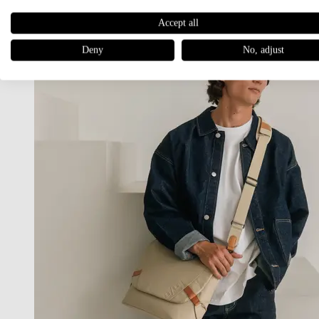
Accept all
Deny
No, adjust