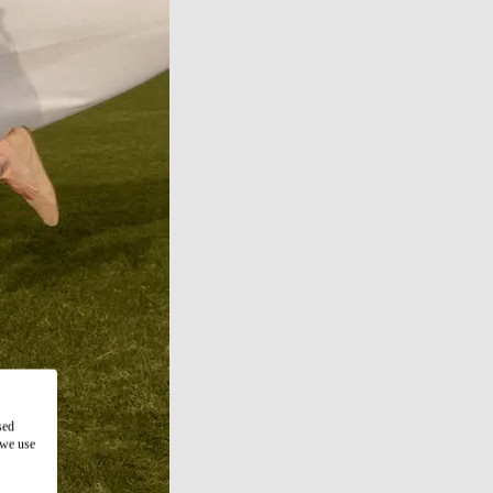
sed
 we use