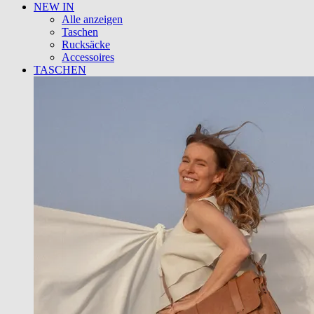
NEW IN
Alle anzeigen
Taschen
Rucksäcke
Accessoires
TASCHEN