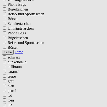
Phone Bags
Bügeltaschen
Reise- und Sporttaschen
Börsen
Schultertaschen
Umhängetaschen
Phone Bags
Bügeltaschen
Reise- und Sporttaschen
Börsen
Farbe
Farbe
schwarz
dunkelbraun
hellbraun
caramel
taupe
grau
blau
petrol
rot
rosa
lila