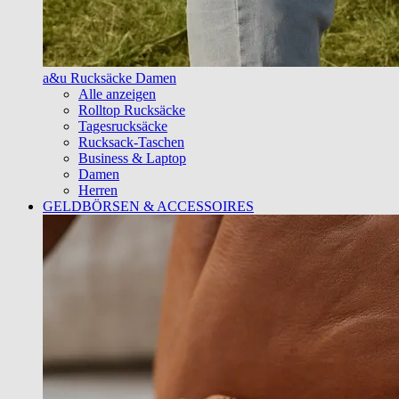
a&u Rucksäcke Damen
Alle anzeigen
Rolltop Rucksäcke
Tagesrucksäcke
Rucksack-Taschen
Business & Laptop
Damen
Herren
GELDBÖRSEN & ACCESSOIRES