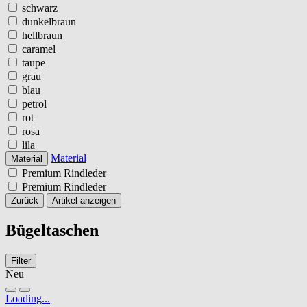
schwarz
dunkelbraun
hellbraun
caramel
taupe
grau
blau
petrol
rot
rosa
lila
Material
Material
Premium Rindleder
Premium Rindleder
Zurück
Artikel anzeigen
Bügeltaschen
Filter
Neu
Loading...