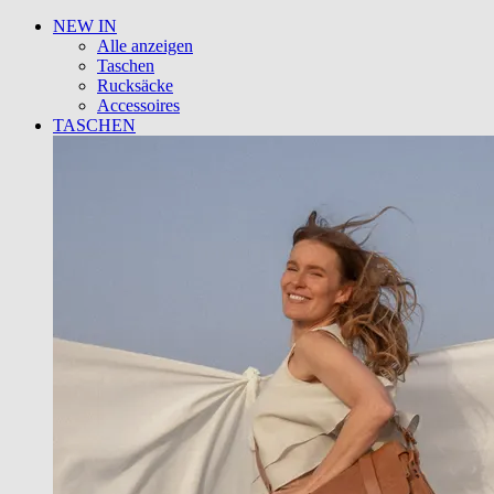
NEW IN
Alle anzeigen
Taschen
Rucksäcke
Accessoires
TASCHEN