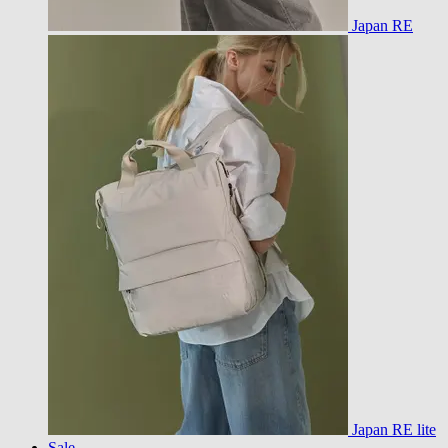
Japan RE
Japan RE lite
Sale