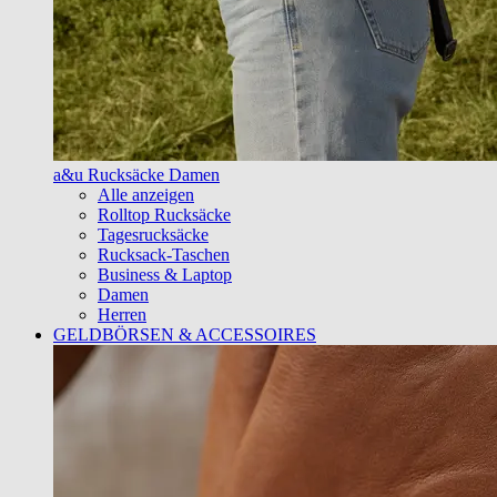
a&u Rucksäcke Damen
Alle anzeigen
Rolltop Rucksäcke
Tagesrucksäcke
Rucksack-Taschen
Business & Laptop
Damen
Herren
GELDBÖRSEN & ACCESSOIRES