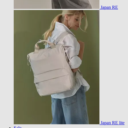
Japan RE
Japan RE lite
Sale