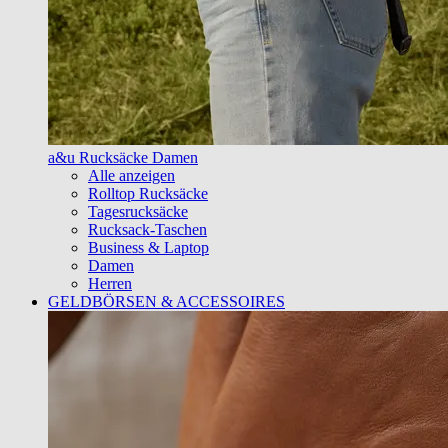
a&u Rucksäcke Damen
Alle anzeigen
Rolltop Rucksäcke
Tagesrucksäcke
Rucksack-Taschen
Business & Laptop
Damen
Herren
GELDBÖRSEN & ACCESSOIRES