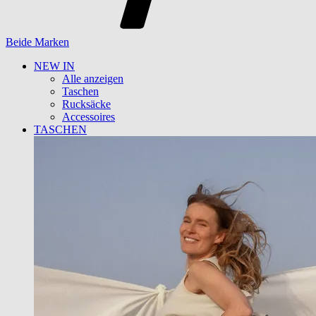
Beide Marken
NEW IN
Alle anzeigen
Taschen
Rucksäcke
Accessoires
TASCHEN