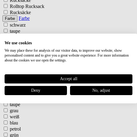
Rucksäcke
Rolltop Rucksack
Rucksäcke
Farbe
Farbe
schwarz
taupe
grau
weiß
We use cookies
blau
We may place these for analysis of our visitor data, to improve our website, show
petrol
personalised content and to give you a great website experience. For more information
about the cookies we use open the settings.
grün
olive
gelb
Accept all
orange
rot
Deny
No, adjust
lila
schwarz
taupe
grau
weiß
blau
petrol
grün