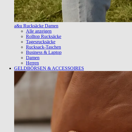
a&u Rucksäcke Damen
Alle anzeigen
Rolltop Rucksäcke
Tagesrucksäcke
Rucksack-Taschen
Business & Laptop
Damen
Herren
GELDBÖRSEN & ACCESSOIRES