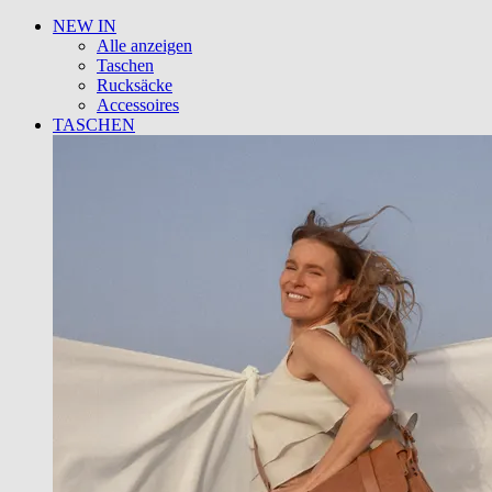
NEW IN
Alle anzeigen
Taschen
Rucksäcke
Accessoires
TASCHEN