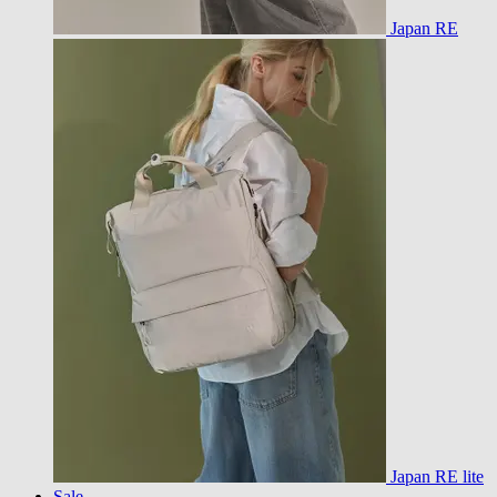
Japan RE
Japan RE lite
Sale