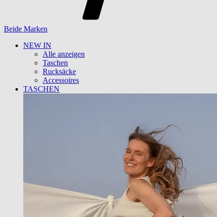
Beide Marken
NEW IN
Alle anzeigen
Taschen
Rucksäcke
Accessoires
TASCHEN