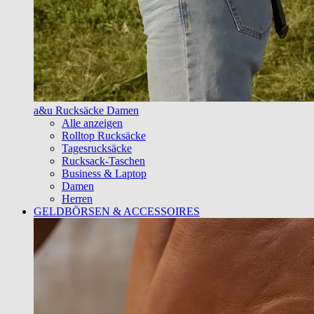
a&u Rucksäcke Damen
Alle anzeigen
Rolltop Rucksäcke
Tagesrucksäcke
Rucksack-Taschen
Business & Laptop
Damen
Herren
GELDBÖRSEN & ACCESSOIRES