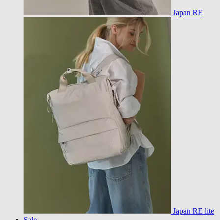
Japan RE
Japan RE lite
Sale