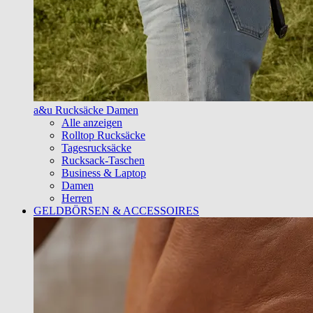
a&u Rucksäcke Damen
Alle anzeigen
Rolltop Rucksäcke
Tagesrucksäcke
Rucksack-Taschen
Business & Laptop
Damen
Herren
GELDBÖRSEN & ACCESSOIRES