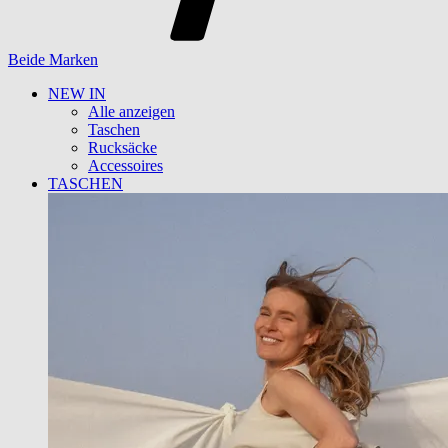
Beide Marken
NEW IN
Alle anzeigen
Taschen
Rucksäcke
Accessoires
TASCHEN