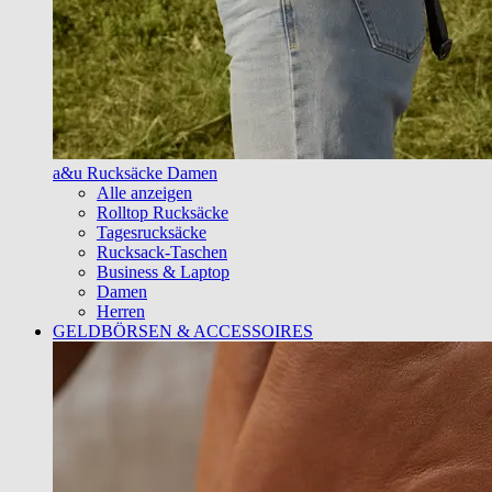
a&u Rucksäcke Damen
Alle anzeigen
Rolltop Rucksäcke
Tagesrucksäcke
Rucksack-Taschen
Business & Laptop
Damen
Herren
GELDBÖRSEN & ACCESSOIRES