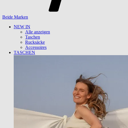
Beide Marken
NEW IN
Alle anzeigen
Taschen
Rucksäcke
Accessoires
TASCHEN