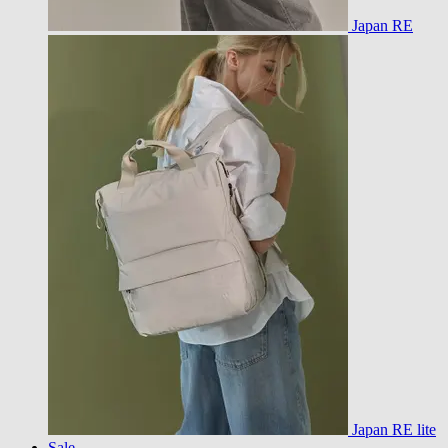
Japan RE
Japan RE lite
Sale