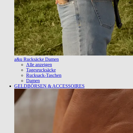
a&u Rucksäcke Damen
Alle anzeigen
Tagesrucksäcke
Rucksack-Taschen
Damen
GELDBÖRSEN & ACCESSOIRES