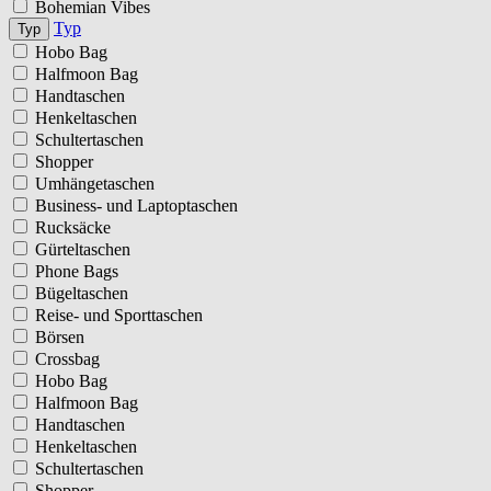
Bohemian Vibes
Typ
Typ
Hobo Bag
Halfmoon Bag
Handtaschen
Henkeltaschen
Schultertaschen
Shopper
Umhängetaschen
Business- und Laptoptaschen
Rucksäcke
Gürteltaschen
Phone Bags
Bügeltaschen
Reise- und Sporttaschen
Börsen
Crossbag
Hobo Bag
Halfmoon Bag
Handtaschen
Henkeltaschen
Schultertaschen
Shopper