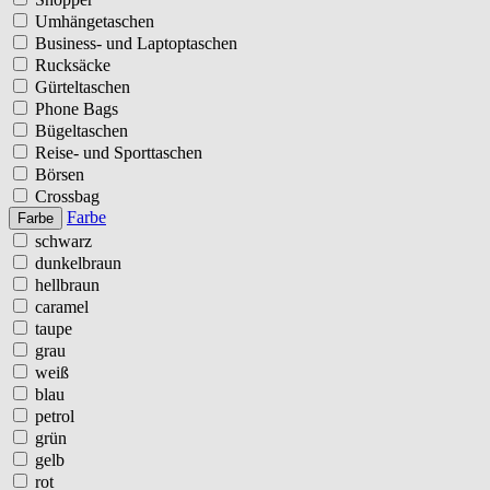
Umhängetaschen
Business- und Laptoptaschen
Rucksäcke
Gürteltaschen
Phone Bags
Bügeltaschen
Reise- und Sporttaschen
Börsen
Crossbag
Farbe
Farbe
schwarz
dunkelbraun
hellbraun
caramel
taupe
grau
weiß
blau
petrol
grün
gelb
rot