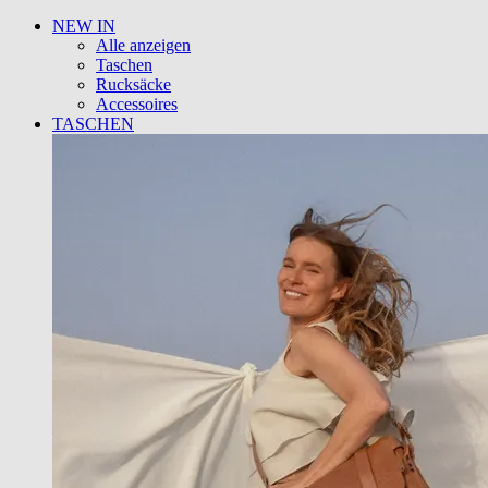
NEW IN
Alle anzeigen
Taschen
Rucksäcke
Accessoires
TASCHEN