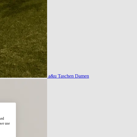
a&u Taschen Damen
sed
 we use