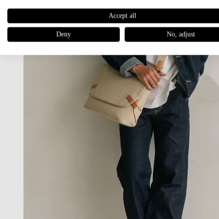
Accept all
Deny
No, adjust