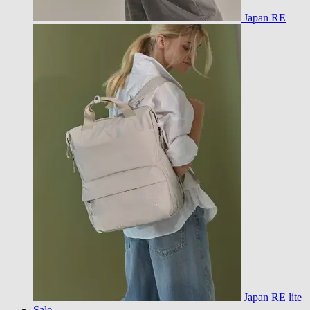
Japan RE
Japan RE lite
Sale