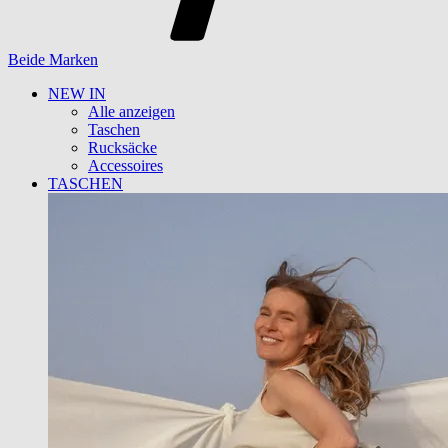
Beide Marken
NEW IN
Alle anzeigen
Taschen
Rucksäcke
Accessoires
TASCHEN