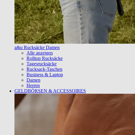
a&u Rucksäcke Damen
Alle anzeigen
Rolltop Rucksäcke
Tagesrucksäcke
Rucksack-Taschen
Business & Laptop
Damen
Herren
GELDBÖRSEN & ACCESSOIRES