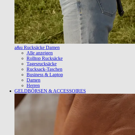
a&u Rucksäcke Damen
Alle anzeigen
Rolltop Rucksäcke
Tagesrucksäcke
Rucksack-Taschen
Business & Laptop
Damen
Herren
GELDBÖRSEN & ACCESSOIRES