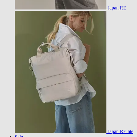
Japan RE
Japan RE lite
Sale