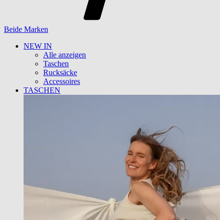
Beide Marken
NEW IN
Alle anzeigen
Taschen
Rucksäcke
Accessoires
TASCHEN