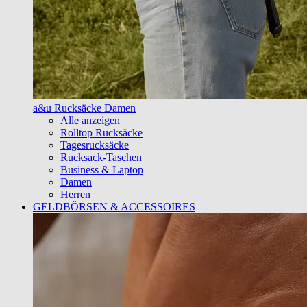
a&u Rucksäcke Damen
Alle anzeigen
Rolltop Rucksäcke
Tagesrucksäcke
Rucksack-Taschen
Business & Laptop
Damen
Herren
GELDBÖRSEN & ACCESSOIRES