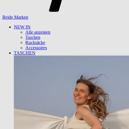
Beide Marken
NEW IN
Alle anzeigen
Taschen
Rucksäcke
Accessoires
TASCHEN