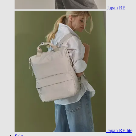
Japan RE
Japan RE lite
Sale