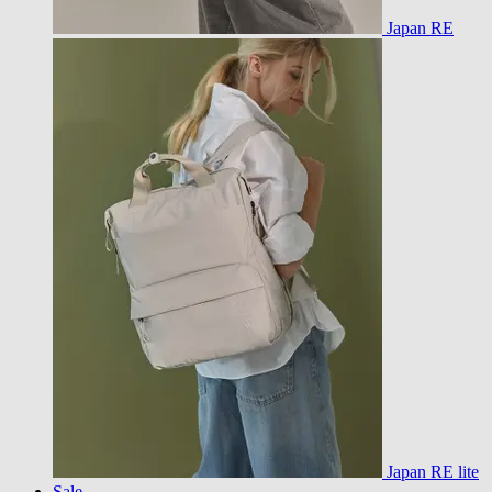
Japan RE
Japan RE lite
Sale