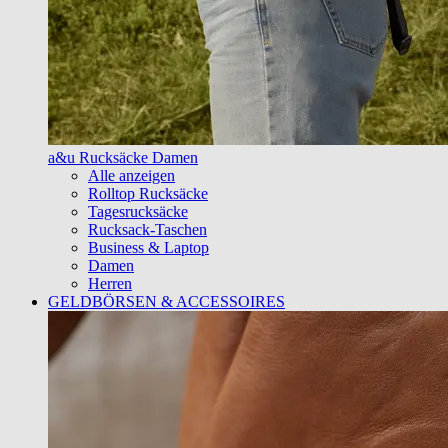
a&u Rucksäcke Damen
Alle anzeigen
Rolltop Rucksäcke
Tagesrucksäcke
Rucksack-Taschen
Business & Laptop
Damen
Herren
GELDBÖRSEN & ACCESSOIRES