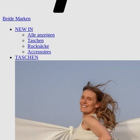
Beide Marken
NEW IN
Alle anzeigen
Taschen
Rucksäcke
Accessoires
TASCHEN