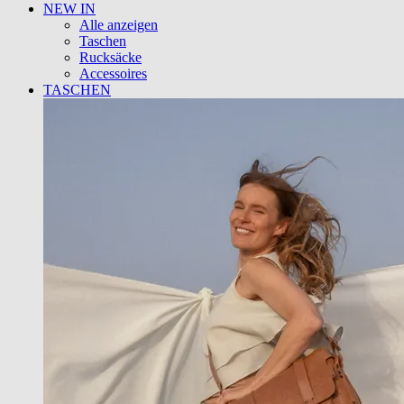
NEW IN
Alle anzeigen
Taschen
Rucksäcke
Accessoires
TASCHEN