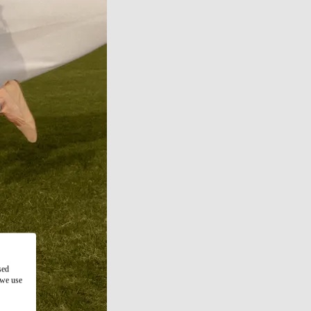
sed
 we use