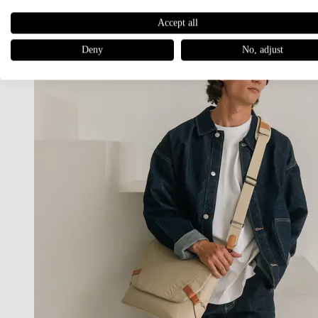
Accept all
Deny
No, adjust