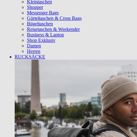
Kleintaschen
Shopper
Messenger Bags
Gürteltaschen & Cross Bags
Bügeltaschen
Reisetaschen & Weekender
Business & Laptop
Shop Exklusiv
Damen
Herren
RUCKSÄCKE