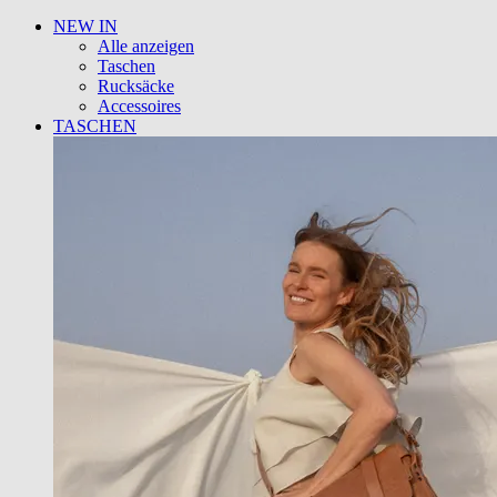
NEW IN
Alle anzeigen
Taschen
Rucksäcke
Accessoires
TASCHEN