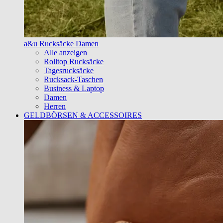
a&u Rucksäcke Damen
Alle anzeigen
Rolltop Rucksäcke
Tagesrucksäcke
Rucksack-Taschen
Business & Laptop
Damen
Herren
GELDBÖRSEN & ACCESSOIRES