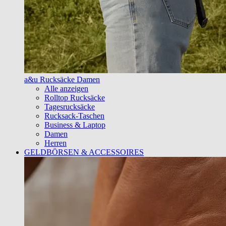
a&u Rucksäcke Damen
Alle anzeigen
Rolltop Rucksäcke
Tagesrucksäcke
Rucksack-Taschen
Business & Laptop
Damen
Herren
GELDBÖRSEN & ACCESSOIRES