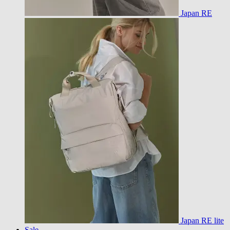
Japan RE
Japan RE lite
Sale