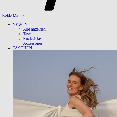
Beide Marken
NEW IN
Alle anzeigen
Taschen
Rucksäcke
Accessoires
TASCHEN