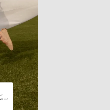
sed
 we use