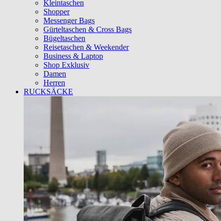
Kleintaschen
Shopper
Messenger Bags
Gürteltaschen & Cross Bags
Bügeltaschen
Reisetaschen & Weekender
Business & Laptop
Shop Exklusiv
Damen
Herren
RUCKSÄCKE