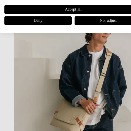
Accept all
Deny
No, adjust