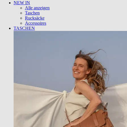
NEW IN
Alle anzeigen
Taschen
Rucksäcke
Accessoires
TASCHEN